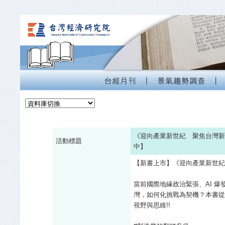
《迎向產業新世紀 聚焦台灣新
活動標題
中】
【新書上市】《迎向產業新世紀
當前國際地緣政治緊張、AI 
灣，如何化挑戰為契機？本書從
視野與思維!!