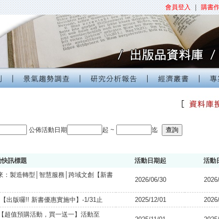
會員登入
｜
購書
公佈活動日期
起
~
迄
動快訊標題
活動日期起
活動
來：製造轉型│智慧服務│跨域文創【新書
2026/06/30
2026
出版囉!! 新書優惠實施中】-1/31止
2025/12/01
2026
告【超值預購活動，買一送一】活動至