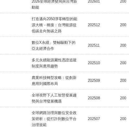
2026全球經濟變局與台灣新
202601
200
動能
打造邁向2050淨零轉型的能
源大橋－橋接：台灣能源從
202512
200
低碳走向無碳之路
數位X永續」雙軸驅動下的
202511
200
亞太經濟合作
多元永續能源屬性憑證追蹤
202510
200
制度與應用趨勢
農業科技轉型攻略：從創新
202509
200
應用到國際布局
全球視野下人工智慧發展趨
202508
200
勢與台灣發展機遇
全球網路治理與數位安全政
策研析：從打詐到數位平台
202507
200
治理規範