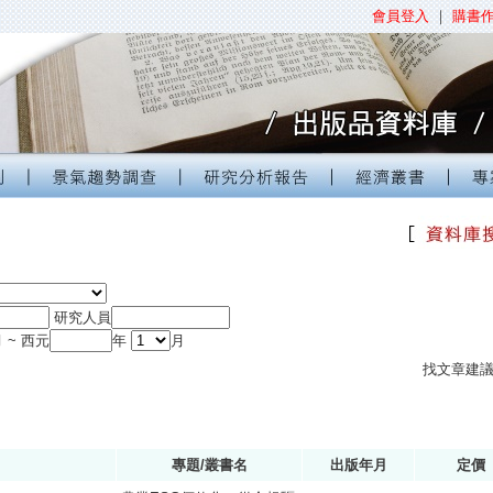
會員登入
｜
購書
研究人員
 ~ 西元
年
月
找文章建
專題/叢書名
出版年月
定價