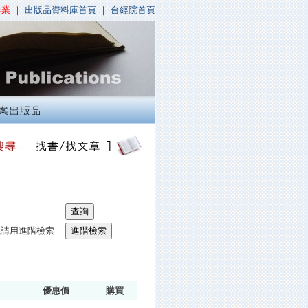
作業
｜
出版品資料庫首頁
｜
台經院首頁
議請用進階檢索
優惠價
購買