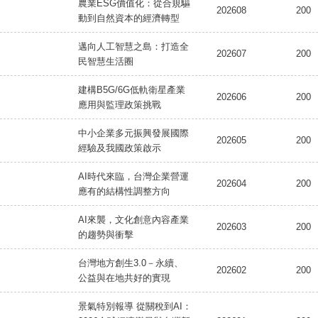
農業ESG價值化：從合規驅
202608
200
動到自然資本的經濟轉型
邁向人工智慧之島：打造全
202607
200
民智慧生活圈
建構B5G/6G低軌衛星產業
202606
200
應用與監理政策挑戰
中小企業多元振興發展國際
202605
200
經驗及我國政策啟示
AI時代來臨，台灣企業營運
202604
200
應有的結構性調整方向
AI來襲，文化創意內容產業
202603
200
的趨勢與衝擊
台灣地方創生3.0－永續、
202602
200
公益與在地共好的實現
景氣特別報導 從關稅到AI：